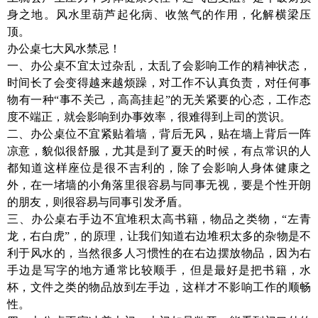
身之地。风水里葫芦起化病、收煞气的作用，化解横梁压
顶。
办公桌七大风水禁忌！
一、办公桌不宜太过杂乱，太乱了会影响工作的精神状态，
时间长了会变得越来越烦躁，对工作不认真负责，对任何事
物有一种“事不关己，高高挂起”的无关紧要的心态，工作态
度不端正，就会影响到办事效率，很难得到上司的赏识。
二、办公桌位不宜紧贴着墙，背后无风，贴在墙上背后一阵
凉意，貌似很舒服，尤其是到了夏天的时候，有点常识的人
都知道这样座位是很不吉利的，除了会影响人身体健康之
外，在一堵墙的小角落里很容易与同事无视，要是个性开朗
的朋友，则很容易与同事引发矛盾。
三、办公桌右手边不宜堆积太高书籍，物品之类物，“左青
龙，右白虎”，的原理，让我们知道右边堆积太多的杂物是不
利于风水的，当然很多人习惯性的在右边摆放物品，因为右
手边是写字的地方通常比较顺手，但是最好是把书籍，水
杯，文件之类的物品放到左手边，这样才不影响工作的顺畅
性。