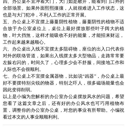
四、办公桌不宜冲着大门，大门如是敞开，能看到门口外的
全部场景。如果外面熙熙攘攘，人就很难进入工作状态，这
也是与大门犯冲，不利人工作的正常开展。
五、办公桌上不宜摆上藤蔓阴性植物，藤蔓阴性的植物不适
合放于办公室桌位上，桌位上最好摆放那些叶子阔大的植
物，叶大挡煞，这样才能吸收不好的能量，才能招来财运，
工作起来越来越顺心。
六、办公桌出入线不宜摆太多阻碍物，座位的出入口代表你
对外的联络管道，如果出入线摆太多大型物品，走路常常要
左躲右闪的，时间久了，心理多少会不舒服，间接地工作和
人际也不会很顺利。
七、办公桌上不宜摆金属器物，比如说“凶器”，办公桌上最
好不要摆特别尖锐的物器，特别之吓人，很多磁场能量也会
因此变得削弱。
以上是小编为您解析的办公室办公桌摆放风水的问题，希望
您看了这篇文章之后，还有好的办公风水也可巧用植物布
置，调整你的办公室办公桌，对您的事业有所帮助。小编祝
看过本文的人事业顺顺利利。