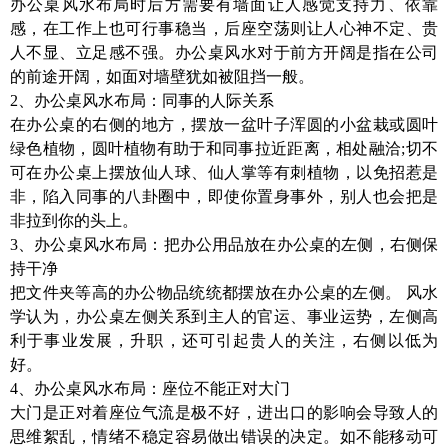
办公桌风水布局时后方需要有墙面让人感觉支持力、依靠
感，在工作上也可行事稳当，后座空荡则让人心神不定、贵
人不显、立足感不强。办公桌风水对于前方开阔是指在公司
的前途开阔，如面对墙壁犹如被阻挡一般。
2、办公桌风水布局：同事的人际关系
在办公桌的右侧的地方，摆放一盆叶子浑圆的小盆栽或圆叶
绿色植物，圆叶植物有助于和同事拉近距离，相处融洽;切不
可在办公桌上摆放仙人球、仙人掌等有刺植物，以免招惹是
非，陷入同事的八卦圈中，即使你置身事外，别人也会把是
非拉到你的头上。
3、办公桌风水布局：把办公用品放在办公桌的左侧，右侧保
持干净
把文件夹等高的办公物品统统都摆放在办公桌的左侧。 风水
学认为，办公桌左侧关系到主人的官运、事业运势，左侧高
利于事业发展，升职，还可引起贵人的关注，右侧以低为
好。
4、办公桌风水布局：座位不能正对大门
大门是正对着座位气流是极不好，进出口的影响会导致人的
思维絮乱，情绪不稳定容易做出错误的决定。如不能移动可