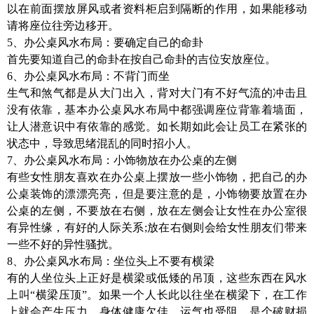
以在前面摆放屏风或者资料柜启到隔断的作用，如果能移动
请将座位往旁边移开。
5、办公桌风水布局：要确定自己的命卦
首先要知道自己的命卦在按自己命卦的吉位安放座位。
6、办公桌风水布局：不背门而坐
生气和煞气都是从大门出入，背对大门有不好气流的冲击且
没有依靠，基本办公桌风水布局中都强调座位背靠着墙面，
让人潜意识中有依靠的感觉。如长期如此会让员工在紧张的
状态中，导致思绪混乱的同时招小人。
7、办公桌风水布局：小饰物放在办公桌的左侧
有些女性朋友喜欢在办公桌上摆放一些小饰物，把自己的办
公桌装饰的漂漂亮亮，但是要注意的是，小饰物要放置在办
公桌的左侧，不要放在右侧，放在左侧会让女性在办公室很
有异性缘，有好的人际关系;放在右侧则会给女性朋友们带来
一些不好的异性骚扰。
8、办公桌风水布局：坐位头上不要有横梁
有的人坐位头上正好是横梁或低矮的吊顶，这些东西在风水
上叫“横梁压顶”。如果一个人长此以往坐在横梁下，在工作
上就会产生压力，身体健康欠佳，运气也受阻。是个破财损