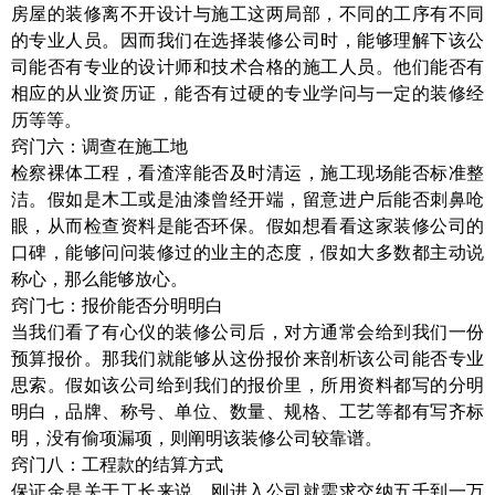
房屋的装修离不开设计与施工这两局部，不同的工序有不同
的专业人员。因而我们在选择装修公司时，能够理解下该公
司能否有专业的设计师和技术合格的施工人员。他们能否有
相应的从业资历证，能否有过硬的专业学问与一定的装修经
历等等。
窍门六：调查在施工地
检察裸体工程，看渣滓能否及时清运，施工现场能否标准整
洁。假如是木工或是油漆曾经开端，留意进户后能否刺鼻呛
眼，从而检查资料是能否环保。假如想看看这家装修公司的
口碑，能够问问装修过的业主的态度，假如大多数都主动说
称心，那么能够放心。
窍门七：报价能否分明明白
当我们看了有心仪的装修公司后，对方通常会给到我们一份
预算报价。那我们就能够从这份报价来剖析该公司能否专业
思索。假如该公司给到我们的报价里，所用资料都写的分明
明白，品牌、称号、单位、数量、规格、工艺等都有写齐标
明，没有偷项漏项，则阐明该装修公司较靠谱。
窍门八：工程款的结算方式
保证金是关于工长来说，刚进入公司就需求交纳五千到一万