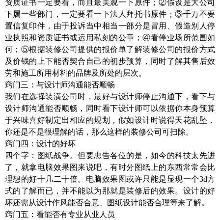
资质证书一定要看，而且最美观一下原件；②假设是大公司
下属一些部门，一定要看一下法人拜托书原件；③千万不要
置信复印件，由于投诉当中相当一部分是冒用、假造别人停
业执照和资质证书或运用私刻的公章；④看停业场所范围如
何；⑤根据装修公司提供的报价单了解装修公司的报价方式
及价钱的上下能否契合自己的初步预算，同时了解其售后效
劳和施工所用材料的品牌及所处的层次。
窍门三：与设计师沟通能否顺畅
我们在选择装潢公司时，最好与设计师停止沟通下，看下与
设计师沟通能否顺畅，同时看下设计师可以依据你本身预算
于兴味喜好制定出相应的规划，假如设计时说得天花乱坠，
你还是不是很理解的话，那么这样的装修公司可扫除。
窍门四：设计的好坏
四个字：图纸战争。但要忠告各位的是，如今的科技太先进
了，就拿电脑效果图来说吧，有时分图纸上的东西常常会比
理想的好十几二十倍。电脑效果图或许只能是显现一个3d方
式的了解而已，并不能以为那就是装修后的效果。设计的好
坏还需从设计作风能否合意、图纸设计能否合理等来了解。
窍门五：看能否有专业从业人员